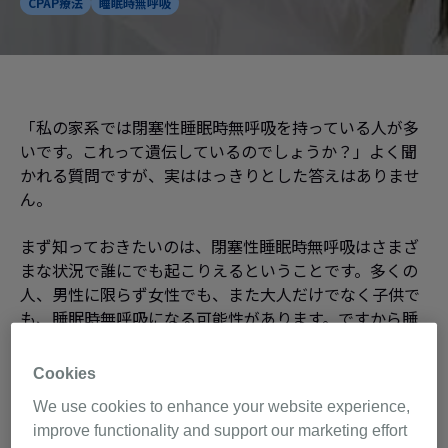
CPAP療法
睡眠時無呼吸
「私の家系では閉塞性睡眠時無呼吸を持っている人が多
いです。これって遺伝しているのでしょうか？」よく聞
かれる質問ですが、実ははっきりとした答えはありませ
ん。
まず知っておきたいのは、閉塞性睡眠時無呼吸はさまざ
まな状況で誰にでも起こりえるということです。多くの
人、男性に限らず女性でも、また大人だけでなく子供で
も、睡眠時無呼吸になる可能性があります。ですから睡
1
眠時無呼吸は一般的な睡眠障害の一つです
。
Cookies
睡眠時無呼吸を発症しやすい人について考える前に、閉
We use cookies to enhance your website experience,
塞性睡眠時無呼吸がどのように起こるかを理解すること
improve functionality and support our marketing effort
は大切です。