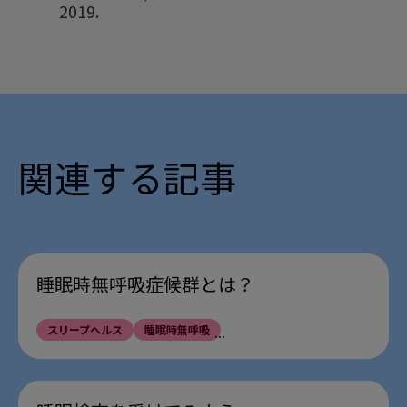
2019.
https://www.webmd.com/sleep-disord
2
ers/sleep-apnea/sleep-apnea
accessed
4 July 2019.
http://www.webmd.com/sleep-disorde
3
rs/sleep-apnea/sleep-apnea
accessed 4
関連する記事
July 2019.
http://www.webmd.com/sleep-disorde
4
rs/sleep-apnea/obstructive-sleep-apne
a-causes
accessed 4 July 2019.
睡眠時無呼吸症候群とは？
スリープヘルス
睡眠時無呼吸
...