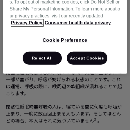
s. To opt out of marketing cookies, click Do Not Sell or
Share My Personal Information. To learn more about o
ur privacy practices, visit our recently updated
誰に、なぜ起こるの？
Privacy Policy.
Consumer health data privacy
閉塞性睡眠時無呼吸を持つ人の多くは大きないびきをか
Cookie Preference
2
き、寝ている間に呼吸が止まってしまいます
。そして質
の悪い睡眠の結果、日中に強い眠気を感じると訴えま
す。
Reject All
Accept Cookies
閉塞性睡眠時無呼吸は、寝ている間に気道の全部または
一部が塞がり、呼吸が妨げられる状態のことです。これ
は通常、呼吸の際に、喉周辺の軟組織が潰れることで起
こります。
閉塞性睡眠時無呼吸の人は、寝ている間に何度も呼吸が
止まり、一晩に数百回止まる人もいます。そしてほとん
3
どの場合、本人はそれに気づいていません
。