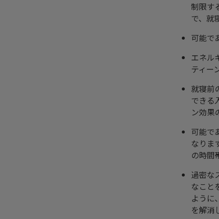
制限す
で、就
可能で
エネル
ティー
就寝前
できる
ン効果
可能で
なりま
の時間
過密な
なこと
ように
を解消