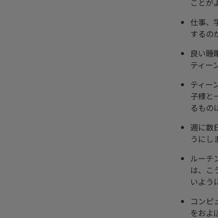
ことが
仕事、
するの
良い睡
ティー
ティー
子様と
るもの
週に数
うにし
ルーチ
は、こ
いよう
コンピ
をおよ