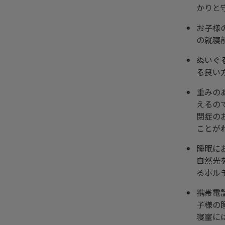
かりと
お子様
の就寝
ぬいぐ
る良い
重みの
えるの
閉症の
ことが
睡眠に
自然光
るホル
携帯電
子様の
寝室に