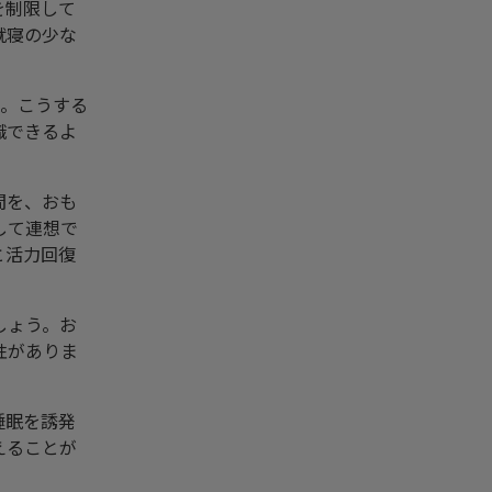
を制限して
就寝の少な
い。こうする
識できるよ
間を、おも
して連想で
と活力回復
しょう。お
性がありま
睡眠を誘発
えることが