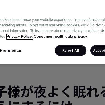
ookies to enhance your website experience, improve functional
marketing efforts. To opt out of marketing cookies, click Do Not S
onal Information. To learn more about our privacy practices, vis
ated
Privacy Policy.
Consumer health data privacy
Preference
Reject All
Accept
子様が夜よく眠れ