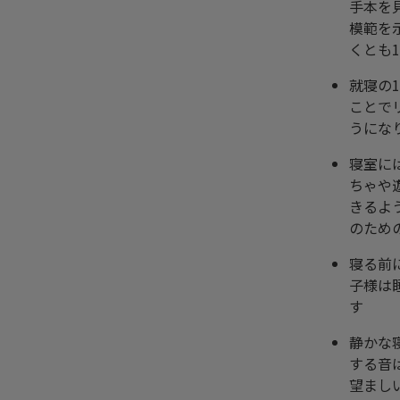
手本を
模範を
くとも
就寝の
ことで
うにな
寝室に
ちゃや
きるよ
のため
寝る前
子様は
す
静かな
する音
望まし