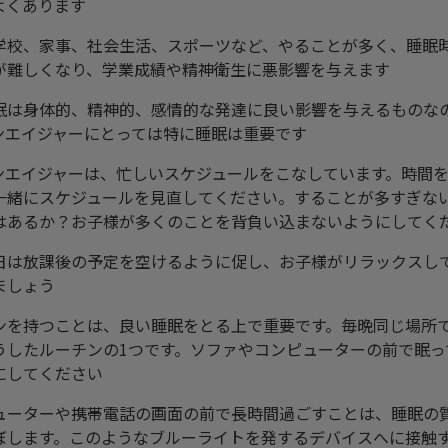
よくあります
学校、家事、社会生活、スポーツなど、やることが多く、睡眠
が難しくなり、学業成績や精神衛生に悪影響を与えます
眠は身体的、精神的、感情的な発達に良い影響を与えるものな
ンエイジャーにとっては特に睡眠は重要です
ンエイジャーは、忙しいスケジュールをこなしています。時間
一緒にスケジュールを見直してください。することが多すぎな
はあるか？お子様が多くのことを背負い込まないようにしてく
日は放課後の予定を空けるように促し、お子様がリラックスし
ましょう
ンを持つことは、良い睡眠をとる上で重要です。毎晩同じ場所
うしたルーチンの1つです。ソファやコンピューターの前で眠っ
にしてください
ューターや携帯電話の画面の前で長時間過ごすことは、睡眠の
ぼします。このようなブルーライトを発するデバイスへに接触