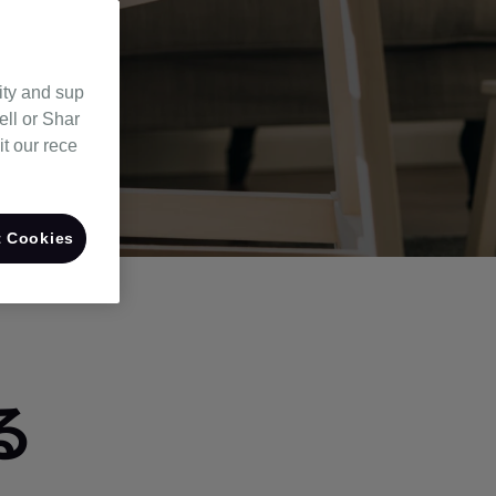
ity and sup
ell or Shar
it our rece
 Cookies
る