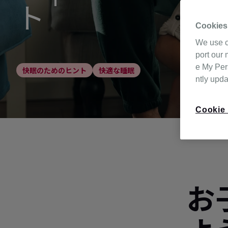
ト
Cookies
We use c
port our 
e My Pers
快眠のためのヒント
快適な睡眠
ntly upd
Cookie 
お