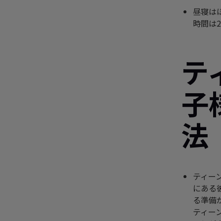
昼寝は
時間は
テ
子
法
ティー
にある
る準備
ティー