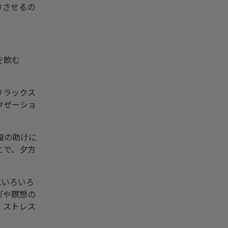
りさせるの
を飲む
リラックス
クゼーショ
復の助けに
とで、夕方
にいろいろ
ガや瞑想の
、ストレス