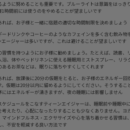
るように努めることも重要です。ブルーライトは意識をはっき
寝1時間前には使うのをやめることが望ましいです
あれば、お子様と一緒に宿題の適切な時間制限を決めましょう
ギードリンクやコーヒーのようなカフェインを多く含む飲み物
ンエージャーは多いですが、これは避けることが望ましいです
の習慣を持つようにお子様に勧めましょう。たとえば、読書、
入浴、体やベッドリネンに使える睡眠用ミストスプレー、リラ
のあるお茶などは、眠りに落ちやすくしてくれます
あれば、放課後に20分の仮眠をとると、お子様のエネルギー回
す。仮眠は20分以内に留めるようにしてください。そうするこ
帯にはエネルギーが湧きますが、夜の睡眠には影響しません
スケジュールをこなすティーンエイジャーは、睡眠前や睡眠中
を考えたり、心配になったりすることも少なくありません。ヨ
、マインドフルネス・エクササイズや心を落ち着かせる習慣は
し、不安を軽減する良い方法です