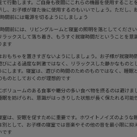
見て行動します。ご自身も夜間にこれらの機器を使用すること
示し、お子様が寝た後に使用するのもいいでしょう。ただし、
1時間前には電源を切るようにしましょう
1時間前には、リビングルームと寝室の照明を落としてくださ
リラックスして落ち着き、もうすぐ就寝時間だということを意
ります
はおもちゃを置きすぎないようにしましょう。お子様が就寝時
遊びによる過度な刺激ではなく、リラックスした静かなものと
うにします。寝室は、遊びの時間のためのものではなく、睡眠
のものとしておくのが理想的です
にボリュームのある食事や糖分の多い食べ物を摂るのは避けま
睡眠を妨げられ、意識がはっきりした状態が長く保たれる可能
寝室は、安眠を促すために重要です。ホワイトノイズのような
は別として、お子様の寝室では音楽やその他の音を最小限に抑
いです