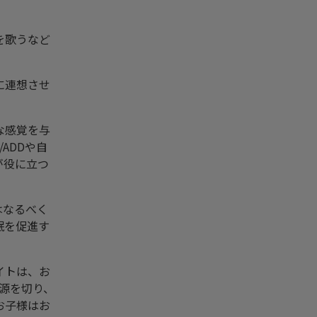
を歌うなど
に連想させ
な感覚を与
ADDや自
が役に立つ
はなるべく
眠を促進す
イトは、お
源を切り、
お子様はお