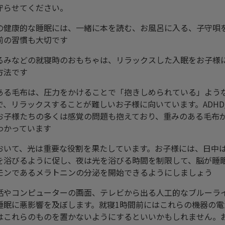
守らせてください。
の健康的な睡眠には、一緒に本を読む、お風呂に入る、子守唄
前の習慣も大切です
るみなどの就寝時のおもちゃは、リラックスした入眠をお子様
方法です
ある毛布は、圧力をかけることで「抱きしめられている」よう
で、リラックスすることが難しいお子様に向いています。ADHD/
お子様たちの多くは感覚の問題も抱えており、重みのある毛布
わかっています
おいて、光は重要な役割を果たしています。お子様には、日中
を浴びるように促し、夜は光を浴びる時間を制限して、脳が睡
モンであるメラトニンの分泌を開始できるようにしましょう
話やコンピューターの画面、テレビから出る人工的なブルーラ
睡眠に悪影響を及ぼします。就寝1時間前にはこれらの機器の電
はこれらのものを置かないようにするといいかもしれません。