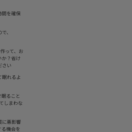
時間を確保
ので、
を作って、お
いか？省け
ださい
て眠れるよ
で眠ること
てしまわな
質に悪影響
する機会を