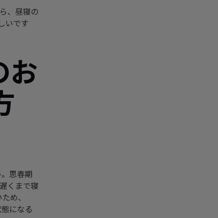
たら、昼寝の
ましいです
のお
方
う。思春期
夜遅くまで寝
いため、
状態になる