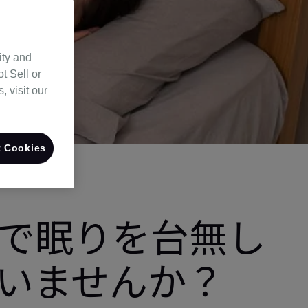
ity and
t Sell or
 visit our
 Cookies
で眠りを台無し
いませんか？