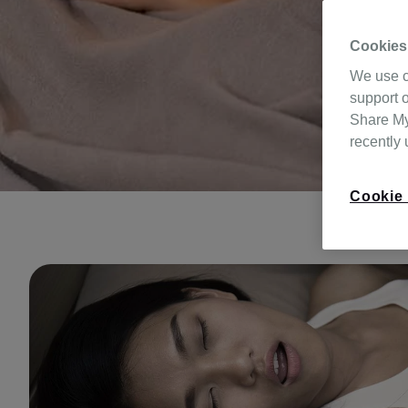
Cookies
We use c
support o
Share My 
recently
Cookie 