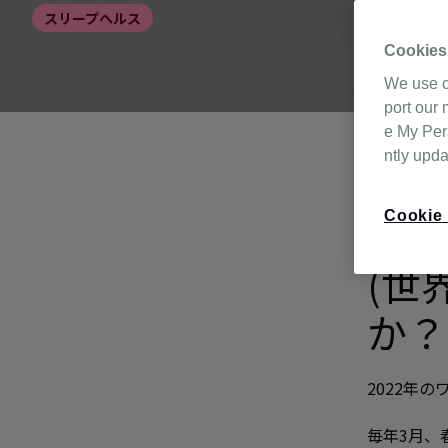
スリープヘルス
Cookies
We use c
port our 
e My Pers
ntly upd
Cookie 
ワー
(世
か？
2022年
毎年3月、