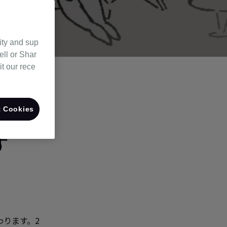
ity and sup
ell or Shar
it our rece
 Cookies
す
わります。2