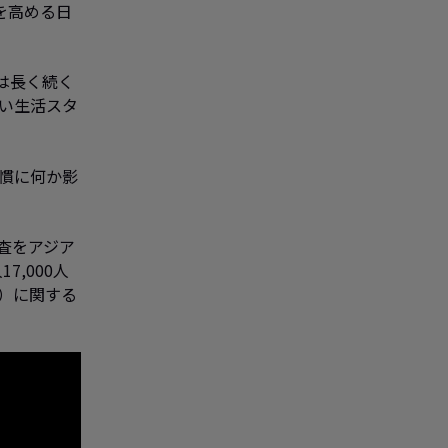
を高める日
は長く続く
い生活スタ
慣に何か影
査をアジア
,000人
人）に関する