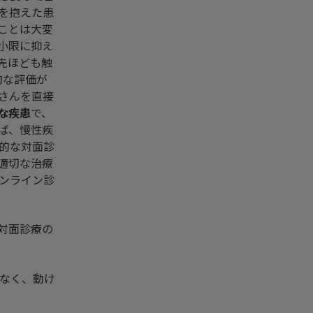
を抱えた患
ことは大変
小限に抑え
先ほども触
的な評価が
さんを直接
な疾患
で、
ば、慢性疾
的な対面診
適切な治療
ンライン診
対面診療の
なく、動け