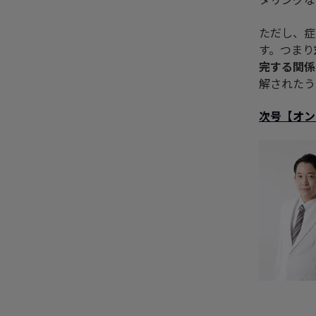
ただし、症
す。つまり
完する関係
解されたう
次号
【
オン