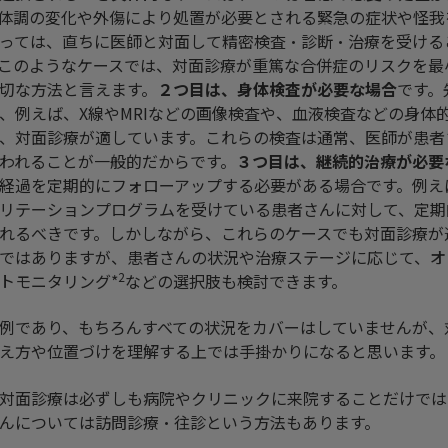
体調の変化や外傷により処置が必要とされる緊急の症状や怪我
っては、直ちに医師と対面して精密検査・診断・治療を受ける
このようなケースでは、対面診療が重篤な合併症のリスクを最
切な方法と言えます。
２つ目は、身体検査が必要な場合
です。
、例えば、X線やMRIなどの画像検査や、血液検査などの身体
、対面診療が適しています。これらの検査は通常、医師が患者
われることが一般的だからです。
３つ目は、継続的治療が必要
経過を定期的にフォローアップする必要がある場合です。例え
リテーションプログラムを受けている患者さんに対して、定期
れるべきです。しかしながら、これらのケースでも対面診療が
ではありますが、患者さんの状況や治療ステージに応じて、オ
2
トモニタリング*
などの選択肢も検討できます。
例であり、もちろんすべての状況をカバーはしていませんが、
え方や位置づけを理解する上では手掛かりになると思います。
対面診療は必ずしも病院やクリニックに来院することだけでは
んについては訪問診療・往診という方法もあります。