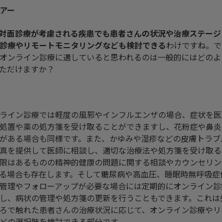
アー
対面診療が考慮される疾患でも患者さんの状況や治療ステージ
診療やリモートモニタリングなども検討できる
わけですね。で
オンライン診療に適していると思われるのは一般的にはどのよ
ただけますか？
ライン診療では軽度の風邪やインフルエンザの場合、症状を医
処置や薬の処方箋を受け取ることができますし、花粉症や鼻炎
がある場合も同様です。また、かゆみや湿疹などの皮膚トラブ
真を提供して医師に相談し、適切な治療法や処方箋を受け取る
限はあるものの精神的健康の問題に関する相談やカウンセリン
る場合も存在します。そして糖尿病や高血圧、睡眠時無呼吸症
管理やフォローアップが必要な場合には定期的にオンライン診
し、病状の管理や処方箋の更新を行うこともできます。これは
ろで触れた患者さんの治療状況に応じて、オンライン診療やリ
どの選択肢を検討できる部分です。