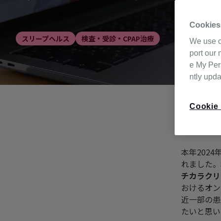
Cookies
スリープヘルス
検査・受診・CPAP治療
We use c
port our 
e My Pers
ntly upd
Cookie 
本年202
れました。
チカラクリ
おけるオン
近一部の患
たいと思い