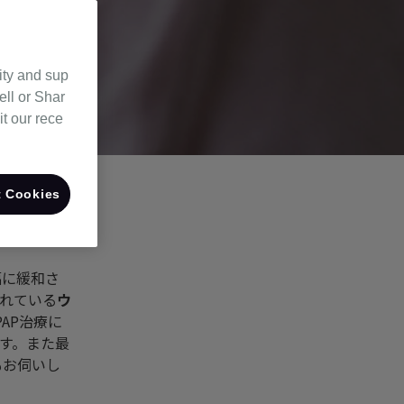
ity and sup
ell or Shar
it our rece
 Cookies
幅に緩和さ
れている
ウ
AP治療に
す。また最
もお伺いし