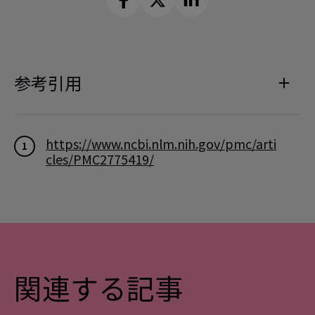
参考引用
https://www.ncbi.nlm.nih.gov/pmc/arti
1
cles/PMC2775419/
https://www.sleepfoundation.org/nutri
2
tion/alcohol-and-sleep
https://www.sleepfoundation.org/nutri
3
tion/food-and-drink-promote-good-ni
ghts-sleep
関連する記事
https://www.ncbi.nlm.nih.gov/pmc/arti
4
cles/PMC6476615/