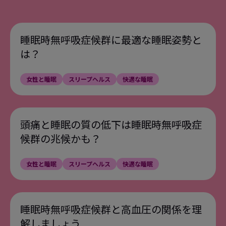
同上
5
睡眠時無呼吸症候群に最適な睡眠姿勢と
https://www.sleepfoundation.org/nutri
6
tion/what-is-tryptophan
は？
同上
7
女性と睡眠
スリープヘルス
快適な睡眠
https://www.ncbi.nlm.nih.gov/pmc/arti
8
cles/PMC3805807/
頭痛と睡眠の質の低下は睡眠時無呼吸症
同上
9
候群の兆候かも？
https://www.nccih.nih.gov/health/cha
10
momile
女性と睡眠
スリープヘルス
快適な睡眠
https://www.ncbi.nlm.nih.gov/pmc/arti
11
cles/PMC2995283/
睡眠時無呼吸症候群と高血圧の関係を理
https://www.uq.edu.au/news/article/20
12
解しましょう
20/12/junk-food-linked-sleep-problem