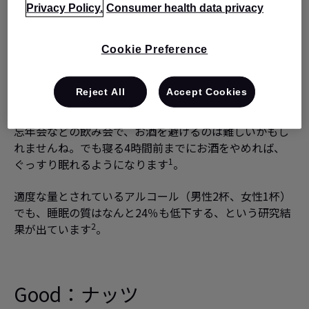
Privacy Policy.
Consumer health data privacy
Cookie Preference
Bad：
アルコール
Reject All
Accept Cookies
忘年会などの飲み会で、お酒を避けるのは難しいかもし
れませんね。でも寝る4時間前までにお酒をやめれば、
1
ぐっすり眠れるようになります
。
適度な量とされているアルコール（男性2杯、女性1杯）
でも、睡眠の質はなんと24％も低下する、という研究結
2
果が出ています
。
Good：
ナッツ