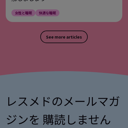
s-teens
女性と睡眠
快適な睡眠
https://www.healthline.com/nutrition/
13
9-foods-to-help-you-sleep#6.-Fatty-fis
h
See more articles
同上
14
レスメドのメールマガ
ジンを 購読しません