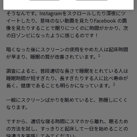
そうなんです。Instagramをスクロールしたり深夜にツ
イートしたり、意味のない動画を見たりFacebook の画
像を見たりすることで眠りにつくのに時間がかかり、次
の日ゾンビになったように感じるのです！
暗くなった後にスクリーンの使用をやめた人は起床時間
1
が早まり、睡眠の質が改善されています。
調査によると、普段適切な長さで睡眠をとれている人は
睡眠時間が短すぎたり、長すぎたりする人に比べ寿命が
2
長く、健康であることも明らかになっています。
一般にスクリーンばかりを眺めていると、熟睡しにくく
なります。
ですから、適切な寝る時間にスマホから離れ、眠るため
の方法を試し、すっきりと起床して一日を始めることの
快適さを実感してみてください。