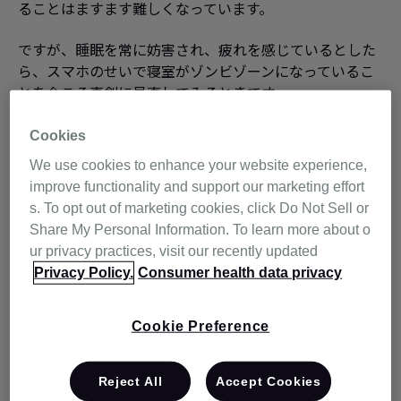
ることはますます難しくなっています。
ですが、睡眠を常に妨害され、疲れを感じているとした
ら、スマホのせいで寝室がゾンビゾーンになっているこ
とを今こそ真剣に見直してみるときです。
よく寝ようと寝室に行く時間を早くしても、寝たい時間
Cookies
が過ぎるまでスクリーンを眺めているだけであれば意味
We use cookies to enhance your website experience,
がありませんよね。
improve functionality and support our marketing effort
s. To opt out of marketing cookies, click Do Not Sell or
Share My Personal Information. To learn more about o
ur privacy practices, visit our recently updated
ゾンビの光に負けないでくださ
Privacy Policy.
Consumer health data privacy
い！
Cookie Preference
簡潔に言うと、スマホやタブレットの電子デバイスと睡
眠は共存できません。夜スマホをチェックすると目にた
くさんの光が送られ、眠気を誘うメラトニンの分泌を止
Reject All
Accept Cookies
めるための命令が脳に伝わってしまいます。