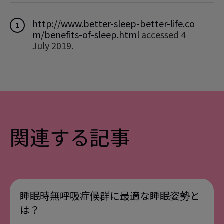
http://www.better-sleep-better-life.co
1
m/benefits-of-sleep.html
accessed 4
July 2019.
同上
2
https://psychcentral.com/lib/12-ways-t
3
o-shut-off-your-brain-before-bedtime/
accessed 4 July 2019.
関連する記事
睡眠時無呼吸症候群に最適な睡眠姿勢と
は？