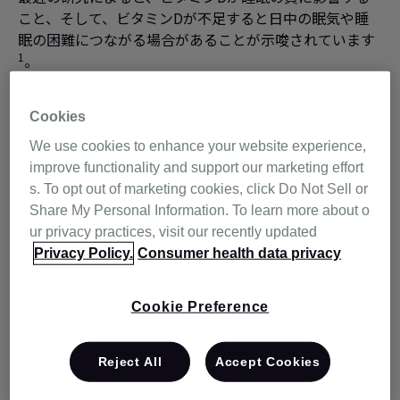
こと、そして、ビタミンDが不足すると日中の眠気や睡
眠の困難につながる場合があることが示唆されています
1
。
Cookies
ビタミンDとは？
We use cookies to enhance your website experience,
improve functionality and support our marketing effort
ビタミンDは、厳密にいうとビタミンではありません。
s. To opt out of marketing cookies, click Do Not Sell or
実は、ビタミンDは自然の日光にさらされて皮膚で作ら
Share My Personal Information. To learn more about o
れる脂溶性ホルモンの一種です。サケやマグロ、牛レ
ur privacy practices, visit our recently updated
バー、調理済みの卵黄、キノコ類の一部などの食品にも
Privacy Policy.
Consumer health data privacy
2
含まれています
。
Cookie Preference
ビタミンDは主に骨の健康に関連していますが、日光に
よって作られるこのビタミンは、睡眠の改善という点で
も役に立つ可能性があるのです。
Reject All
Accept Cookies