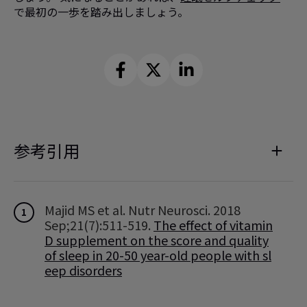
で最初の一歩を踏み出しましょう。
参考引用
Majid MS et al. Nutr Neurosci. 2018
1
Sep;21(7):511-519.
The effect of vitamin
D supplement on the score and quality
of sleep in 20-50 year-old people with sl
eep disorders
http://www.health.govt.nz/your-healt
2