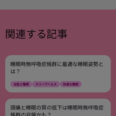
h/healthy-living/food-and-physical-acti
vity/healthy-eating/vitamin-d
accessed
4 July 2019.
Gominak, SC, and Stumpf, WE. Med
3
関連する記事
Hypotheses.2012 Aug;79(2):132-5.
The
world epidemic of sleep disorders is link
ed to vitamin D deficiency.
Gao Q et al. Nutrients 2018 Oct; 10(10):
4
1395.
睡眠時無呼吸症候群に最適な睡眠姿勢と
https://www.healthdirect.gov.au/foods
は？
5
-high-in-vitamin-d
accessed 4 July 2019.
女性と睡眠
スリープヘルス
快適な睡眠
頭痛と睡眠の質の低下は睡眠時無呼吸症
候群の兆候かも？